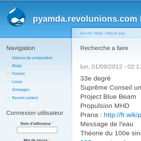
Main menu
Sk
ma
pyamda.revolunions.com
P
co
Accueil
›
Blogs
›
Blog de guig
Navigation
You are here
Recherche a faire
Astuces de composition
lun, 01/09/2012 - 02:
Blogs
Forums
33e degré
Livres
Suprême Conseil uni
Sondages
Project Blue Beam
Recent content
Propulsion MHD
Connexion utilisateur
Prana :
http://fr.wik
Message de l'eau
Nom d'utilisateur
*
Théorie du 100e sin
Mot de passe
*