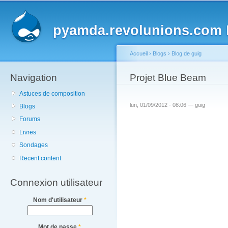
Main menu
Sk
ma
pyamda.revolunions.com
P
co
Accueil
›
Blogs
›
Blog de guig
Navigation
You are here
Projet Blue Beam
Astuces de composition
lun, 01/09/2012 - 08:06 —
guig
Blogs
Forums
Livres
Sondages
Recent content
Connexion utilisateur
Nom d'utilisateur
*
Mot de passe
*