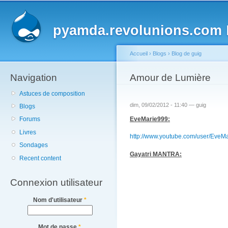
Main menu
Sk
ma
pyamda.revolunions.com
P
co
Accueil
›
Blogs
›
Blog de guig
Navigation
You are here
Amour de Lumière
Astuces de composition
dim, 09/02/2012 - 11:40 —
guig
Blogs
EveMarie999:
Forums
Livres
http://www.youtube.com/user/EveM
Sondages
Gayatri MANTRA:
Recent content
Connexion utilisateur
Nom d'utilisateur
*
Mot de passe
*